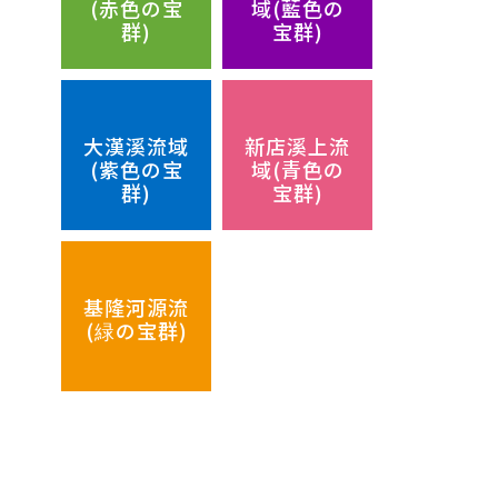
(赤色の宝
域(藍色の
群)
宝群)
大漢溪流域
新店溪上流
(紫色の宝
域(青色の
群)
宝群)
基隆河源流
(緑の宝群)