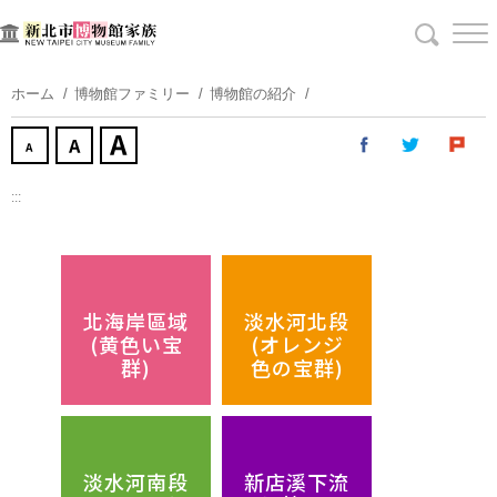
コ
ン
テ
ン
ホーム
博物館ファミリー
博物館の紹介
ツ
に
ス
キ
:::
ッ
プ
す
る
北海岸區域
淡水河北段
(黄色い宝
(オレンジ
群)
色の宝群)
淡水河南段
新店溪下流