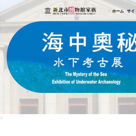
コ
ン
:::
ホーム
サイ
テ
ン
ツ
に
ス
キ
ッ
プ
す
る
:::