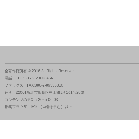
全著作権所有 © 2016 All Rights Reserved.
電話：TEL: 886-2-29603456
ファックス：FAX:886-2-89535310
住所：22001新北市板橋区中山路1段161号28階
コンテンツの更新：2025-06-03
推奨ブラウザ：IE10（両端を含む）以上