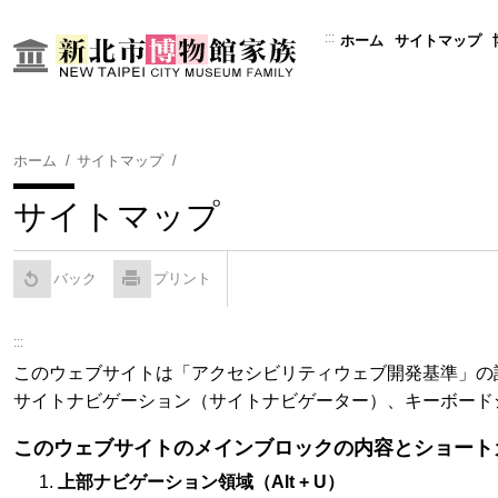
コ
ン
:::
ホーム
サイトマップ
テ
ン
ツ
に
ホーム
サイトマップ
ス
キ
サイトマップ
ッ
プ
す
バック
プリント
る
:::
このウェブサイトは「アクセシビリティウェブ開発基準」の設
サイトナビゲーション（サイトナビゲーター）、キーボード
このウェブサイトのメインブロックの内容とショート
上部ナビゲーション領域（Alt + U）