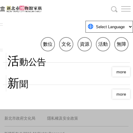
跳
到
主
要
:::
內
容
資源
數位
文化
活動
無障
區
:::
塊
活
地圖
博物
之旅
公告
礙空
動公告
館
間
more
新
聞
more
新北市政府文化局
隱私權及安全政策