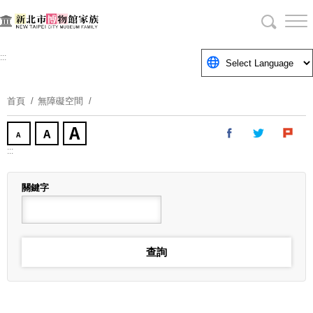
跳
到
主
要
:::
內
容
首頁
無障礙空間
區
塊
:::
關鍵字