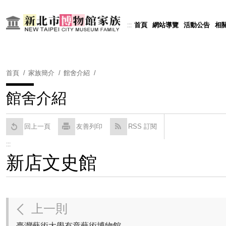
跳
到
首頁
網站導覽
活動公告
相
:::
Powered by
Translate
主
要
內
容
首頁
家族簡介
館舍介紹
區
塊
館舍介紹
回上一頁
友善列印
RSS 訂閱
:::
新店文史館
上一則
臺灣藝術大學有章藝術博物館