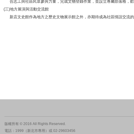
合志工與社區民眾參與力量，完成文物登錄作業，並設立專屬部落格，歡迎民眾前往觀看：
(三)地方展演與活動交流館
新店文史館作為地方之歷史文物展示館之外，亦期待成為社區情誼交流的
版權所有 © 2016 All Rights Reserved.
電話：1999（新北市專用）或 02-29603456