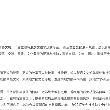
型藝文展、年度主題特展及文物常設展等區。 新店文史館的展示規劃，是以新
聚落、交通、產業、文化發展的變遷為橫軸，透過文獻、文物、圖片、影像等史
讓更多的聲音、更多的故事可以被挖掘、被發現，並以新店文史館為據點進行
韌的草根文化，累積地方的文史厚度，並建構地方的學術高度，讓地方學-新店
通、民俗採擷等發展的軌跡，做為鄉土教材之用。博物館的四大功能為典藏、
之一，在肩負重責之下，以教育推廣活動最能直接影響參觀民眾，特別是藉由
館內常設展內容，以符合故事新店的文教傳播功能。 於2017年先行推動文史